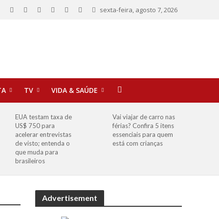
sexta-feira, agosto 7, 2026
TA
TV
VIDA & SAÚDE
EUA testam taxa de
Vai viajar de carro nas
US$ 750 para
férias? Confira 5 itens
acelerar entrevistas
essenciais para quem
de visto; entenda o
está com crianças
que muda para
brasileiros
Advertisement