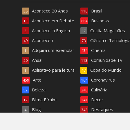
Acontece 20 Anos
Brasil
38
110
Acontece em Debate
Business
13
664
Acontece in English
Cecilia Magalhães
3
17
Aconteceu
Ciência e Tecnologi
49
73
Adquira um exemplar
Cinema
1
434
Anual
Comunidade TV
20
113
Aplicativo para leitura
Copa do Mundo
1
17
Arte
Coronavirus
459
164
Beleza
Culinária
52
240
Blima Efraim
Decor
12
141
Blog
Destaques
4
342
Bom dia Acontece
Dra. Paula Ferreira
1.408
6