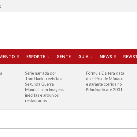
o
IMENTO
ESPORTE
GENTE
GUIA
NEWS
REVIS
ha
Série narrada por
Fórmula E altera data
Tom Hanks revisita a
do E-Prix de Mônaco
s
Segunda Guerra
e garante corrida no
Mundial com imagens
Principado até 2031
inéditas e arquivos
restaurados