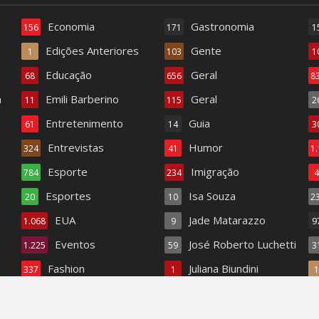
Economia
Gastronomia
156
171
1
Edições Anteriores
Gente
1
103
1
Educação
Geral
68
656
8
a
Emili Barberino
Geral
11
115
2
Entretenimento
Guia
61
14
3
Entrevistas
Humor
324
41
1
Esporte
Imigração
784
234
Esportes
Isa Souza
20
10
2
EUA
Jade Matarazzo
1.068
9
9
Eventos
José Roberto Luchetti
1.225
59
3
Fashion
Juliana Biundini
337
1
Fashion TV
Literatura
18
345
1