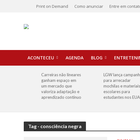
Print on Demand
Como anunciar
Entre em contat
ACONTECEU
AGENDA
BLOG
ENTRETEN
Carreiras não lineares
LGW lança campan
ganham espaço em
para arrecadar
um mercado que
mochilas e materiai
valoriza adaptação e
escolares para
aprendizado contínuo
estudantes nos EUA
Tag - consciência negra