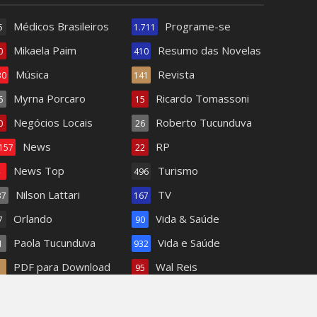
Médicos Brasileiros
Programe-se
5
1.711
Mikaela Paim
Resumo das Novelas
0
410
Música
Revista
30
141
Myrna Porcaro
Ricardo Tomassoni
6
15
Negócios Locais
Roberto Tucunduva
0
26
News
RP
.157
22
News Top
Turismo
4
496
Nilson Lattari
TV
37
167
Orlando
Vida & Saúde
7
90
Paola Tucunduva
Vida e Saúde
1
932
PDF para Download
Wal Reis
1
95
Pets
62