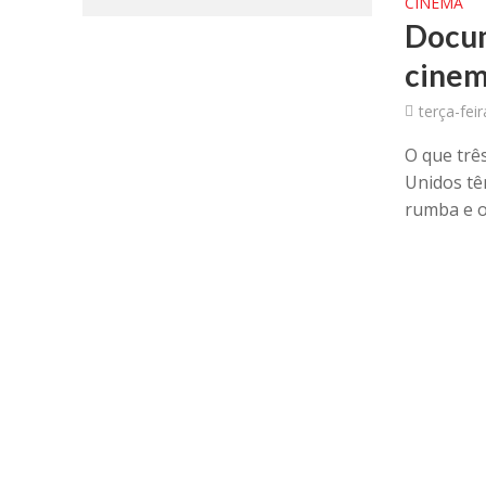
CINEMA
Docum
cinem
terça-fei
O que trê
Unidos tê
rumba e o 