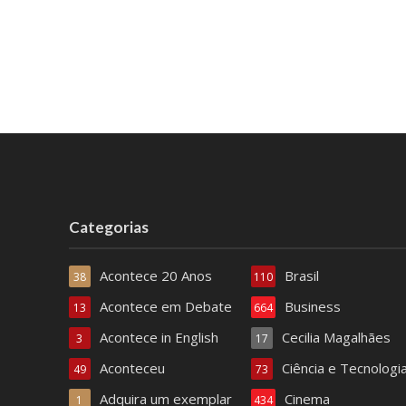
Categorias
Acontece 20 Anos
Brasil
38
110
Acontece em Debate
Business
13
664
Acontece in English
Cecilia Magalhães
3
17
Aconteceu
Ciência e Tecnologi
49
73
Adquira um exemplar
Cinema
1
434