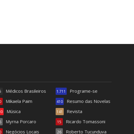
Médicos Brasileiros
Programe-se
5
1.711
Mikaela Paim
Resumo das Novelas
0
410
Música
Revista
30
141
Myrna Porcaro
Ricardo Tomassoni
6
15
Negócios Locais
Roberto Tucunduva
0
26