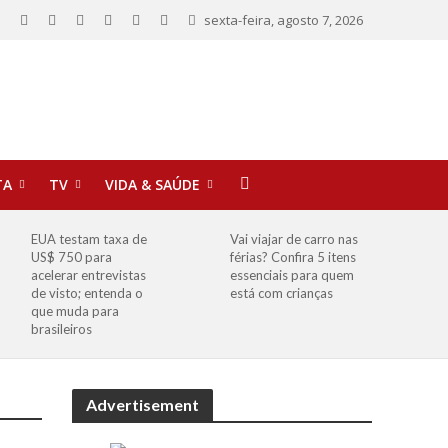
sexta-feira, agosto 7, 2026
TA
TV
VIDA & SAÚDE
EUA testam taxa de
Vai viajar de carro nas
US$ 750 para
férias? Confira 5 itens
acelerar entrevistas
essenciais para quem
de visto; entenda o
está com crianças
que muda para
brasileiros
Advertisement