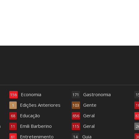
Economia
Gastronomia
156
171
1
Edições Anteriores
Gente
1
103
1
Educação
Geral
68
656
8
a
Emili Barberino
Geral
11
115
2
Entretenimento
Guia
61
14
3