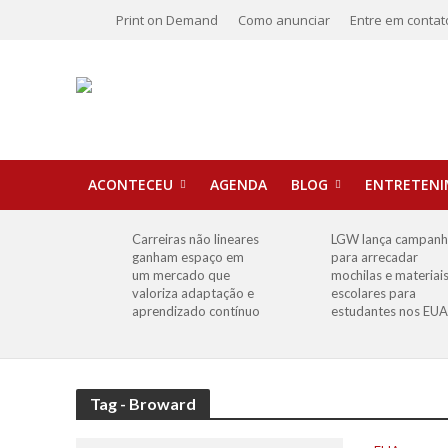
Print on Demand
Como anunciar
Entre em contat
ACONTECEU
AGENDA
BLOG
ENTRETEN
Carreiras não lineares
LGW lança campan
ganham espaço em
para arrecadar
um mercado que
mochilas e materiai
valoriza adaptação e
escolares para
aprendizado contínuo
estudantes nos EUA
Tag - Broward