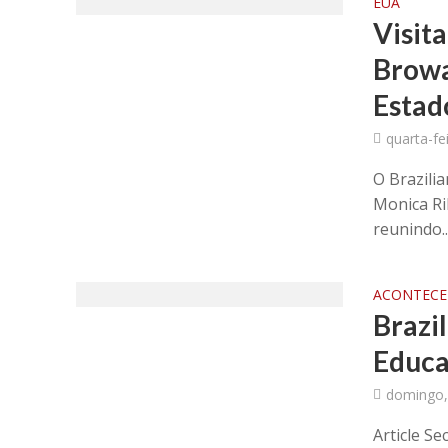
EUA
Visit
Browa
Estad
quarta-fe
O Brazili
Monica Ri
reunindo..
ACONTECE 
Brazi
Educa
domingo,
Article Se