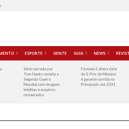
o
IMENTO
ESPORTE
GENTE
GUIA
NEWS
REVIS
ha
Série narrada por
Fórmula E altera data
Tom Hanks revisita a
do E-Prix de Mônaco
s
Segunda Guerra
e garante corrida no
Mundial com imagens
Principado até 2031
inéditas e arquivos
restaurados