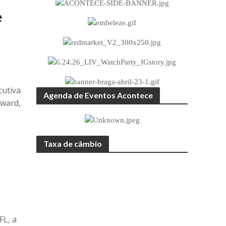
e
cutiva
Agenda de Eventos Acontece
oward,
Taxa de câmbio
FL, a