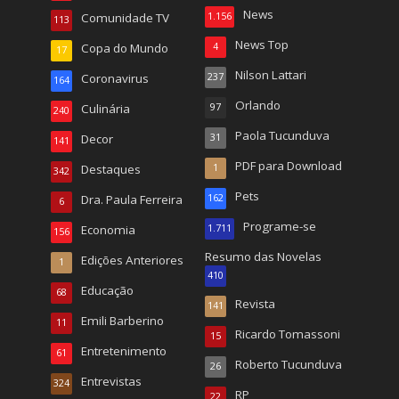
News
Comunidade TV
1.156
113
News Top
Copa do Mundo
4
17
Nilson Lattari
Coronavirus
237
164
Orlando
Culinária
97
240
Paola Tucunduva
Decor
31
141
PDF para Download
Destaques
1
342
Pets
Dra. Paula Ferreira
162
6
Programe-se
Economia
1.711
156
Resumo das Novelas
Edições Anteriores
1
410
Educação
68
Revista
141
Emili Barberino
11
Ricardo Tomassoni
15
Entretenimento
61
Roberto Tucunduva
26
Entrevistas
324
RP
22