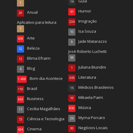
Guia
14
1
Humor
Anual
41
20
Imigração
Aplicativo para leitura
234
1
Isa Souza
10
Arte
459
Jade Matarazzo
9
Beleza
52
José Roberto Luchetti
Blima Efraim
59
12
Juliana Biundini
Blog
1
4
Literatura
Bom dia Acontece
345
1.408
Médicos Brasileiros
Brasil
15
110
Mikaela Paim
Business
10
663
Música
Cecilia Magalhães
830
17
Myrna Porcaro
Ciência e Tecnologia
26
73
Negócios Locais
Cinema
30
434