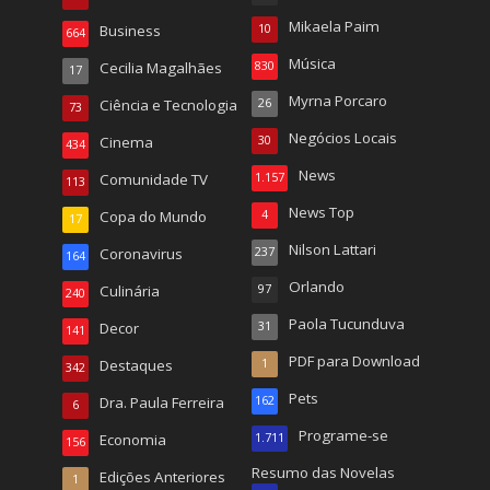
Mikaela Paim
Business
10
664
Música
Cecilia Magalhães
830
17
Myrna Porcaro
Ciência e Tecnologia
26
73
Negócios Locais
Cinema
30
434
News
Comunidade TV
1.157
113
News Top
Copa do Mundo
4
17
Nilson Lattari
Coronavirus
237
164
Orlando
Culinária
97
240
Paola Tucunduva
Decor
31
141
PDF para Download
Destaques
1
342
Pets
Dra. Paula Ferreira
162
6
Programe-se
Economia
1.711
156
Resumo das Novelas
Edições Anteriores
1