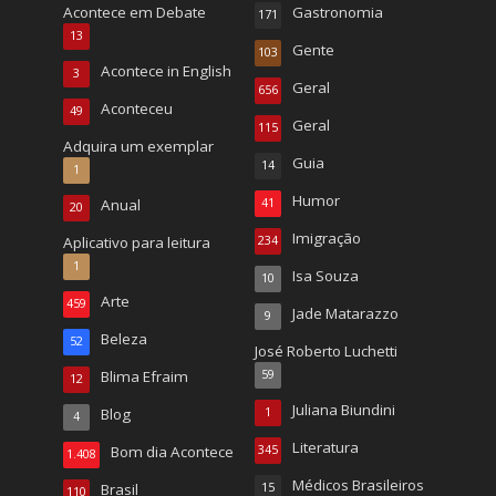
Acontece em Debate
Gastronomia
171
13
Gente
103
Acontece in English
3
Geral
656
Aconteceu
49
Geral
115
Adquira um exemplar
Guia
14
1
Humor
Anual
41
20
Imigração
Aplicativo para leitura
234
1
Isa Souza
10
Arte
459
Jade Matarazzo
9
Beleza
52
José Roberto Luchetti
Blima Efraim
59
12
Juliana Biundini
Blog
1
4
Literatura
Bom dia Acontece
345
1.408
Médicos Brasileiros
Brasil
15
110