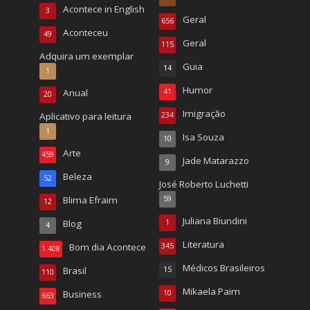
Acontece in English
3
Geral
656
Aconteceu
49
Geral
115
Adquira um exemplar
Guia
14
1
Humor
Anual
41
20
Imigração
Aplicativo para leitura
234
1
Isa Souza
10
Arte
459
Jade Matarazzo
9
Beleza
52
José Roberto Luchetti
Blima Efraim
59
12
Juliana Biundini
Blog
1
4
Literatura
Bom dia Acontece
345
1.408
Médicos Brasileiros
Brasil
15
110
Mikaela Paim
Business
10
663