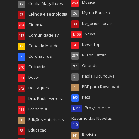
Música
Cecilia Magalhães
830
17
Myrna Porcaro
Ciência e Tecnologia
26
73
Negócios Locais
Cinema
30
434
News
Comunidade TV
1.156
113
News Top
Copa do Mundo
4
17
Nilson Lattari
Coronavirus
237
164
Orlando
Culinária
97
240
Paola Tucunduva
Decor
31
141
PDF para Download
Destaques
1
342
Pets
Dra. Paula Ferreira
162
6
Programe-se
Economia
1.711
156
Resumo das Novelas
Edições Anteriores
1
410
Educação
68
Revista
141