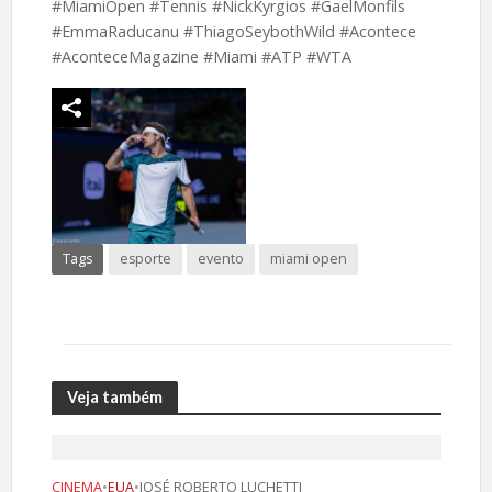
#MiamiOpen #Tennis #NickKyrgios #GaelMonfils
#EmmaRaducanu #ThiagoSeybothWild #Acontece
#AconteceMagazine #Miami #ATP #WTA
Tags
esporte
evento
miami open
Veja também
CINEMA
•
EUA
•
JOSÉ ROBERTO LUCHETTI