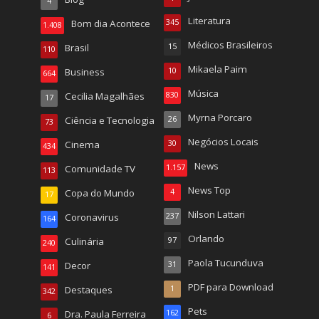
4
Literatura
Bom dia Acontece
345
1.408
Médicos Brasileiros
Brasil
15
110
Mikaela Paim
Business
10
664
Música
Cecilia Magalhães
830
17
Myrna Porcaro
Ciência e Tecnologia
26
73
Negócios Locais
Cinema
30
434
News
Comunidade TV
1.157
113
News Top
Copa do Mundo
4
17
Nilson Lattari
Coronavirus
237
164
Orlando
Culinária
97
240
Paola Tucunduva
Decor
31
141
PDF para Download
Destaques
1
342
Pets
Dra. Paula Ferreira
162
6