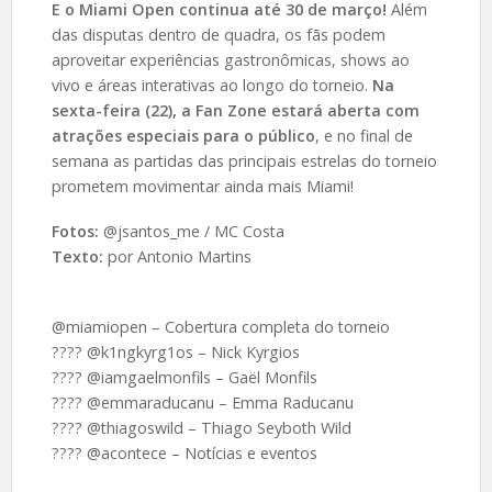
E o Miami Open continua até 30 de março!
Além
das disputas dentro de quadra, os fãs podem
aproveitar experiências gastronômicas, shows ao
vivo e áreas interativas ao longo do torneio.
Na
sexta-feira (22), a Fan Zone estará aberta com
atrações especiais para o público
, e no final de
semana as partidas das principais estrelas do torneio
prometem movimentar ainda mais Miami!
Fotos:
@jsantos_me / MC Costa
Texto:
por Antonio Martins
@miamiopen – Cobertura completa do torneio
???? @k1ngkyrg1os – Nick Kyrgios
???? @iamgaelmonfils – Gaël Monfils
???? @emmaraducanu – Emma Raducanu
???? @thiagoswild – Thiago Seyboth Wild
???? @acontece – Notícias e eventos