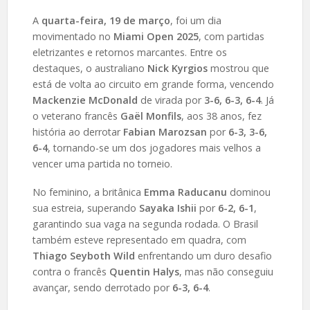
A
quarta-feira, 19 de março
, foi um dia
movimentado no
Miami Open 2025
, com partidas
eletrizantes e retornos marcantes. Entre os
destaques, o australiano
Nick Kyrgios
mostrou que
está de volta ao circuito em grande forma, vencendo
Mackenzie McDonald
de virada por
3-6, 6-3, 6-4
. Já
o veterano francês
Gaël Monfils
, aos 38 anos, fez
história ao derrotar
Fabian Marozsan
por
6-3, 3-6,
6-4
, tornando-se um dos jogadores mais velhos a
vencer uma partida no torneio.
No feminino, a britânica
Emma Raducanu
dominou
sua estreia, superando
Sayaka Ishii
por
6-2, 6-1
,
garantindo sua vaga na segunda rodada. O Brasil
também esteve representado em quadra, com
Thiago Seyboth Wild
enfrentando um duro desafio
contra o francês
Quentin Halys
, mas não conseguiu
avançar, sendo derrotado por
6-3, 6-4
.