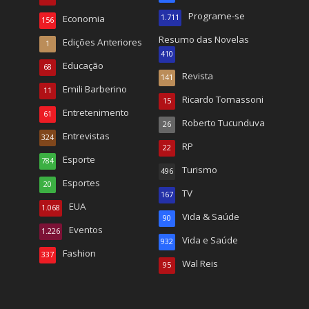
Programe-se
Economia
1.711
156
Resumo das Novelas
Edições Anteriores
1
410
Educação
68
Revista
141
Emili Barberino
11
Ricardo Tomassoni
15
Entretenimento
61
Roberto Tucunduva
26
Entrevistas
324
RP
22
Esporte
784
Turismo
496
Esportes
20
TV
167
EUA
1.068
Vida & Saúde
90
Eventos
1.226
Vida e Saúde
932
Fashion
337
Wal Reis
95