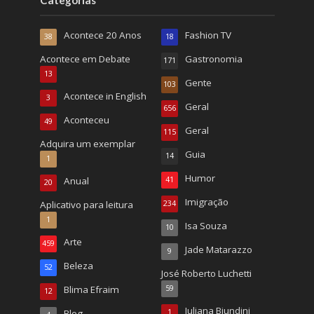
Acontece 20 Anos
Fashion TV
38
18
Acontece em Debate
Gastronomia
171
13
Gente
103
Acontece in English
3
Geral
656
Aconteceu
49
Geral
115
Adquira um exemplar
Guia
14
1
Humor
Anual
41
20
Imigração
Aplicativo para leitura
234
1
Isa Souza
10
Arte
459
Jade Matarazzo
9
Beleza
52
José Roberto Luchetti
Blima Efraim
59
12
Juliana Biundini
Blog
1