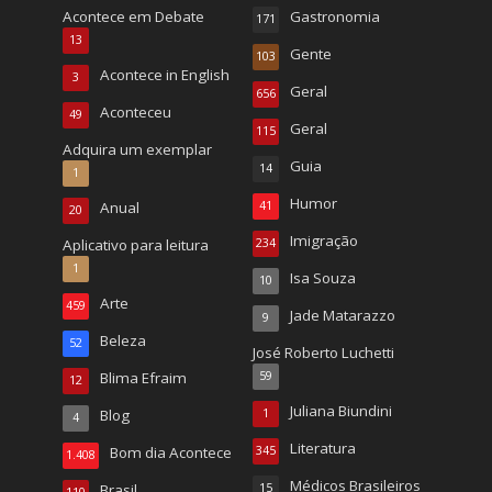
Acontece em Debate
Gastronomia
171
13
Gente
103
Acontece in English
3
Geral
656
Aconteceu
49
Geral
115
Adquira um exemplar
Guia
14
1
Humor
Anual
41
20
Imigração
Aplicativo para leitura
234
1
Isa Souza
10
Arte
459
Jade Matarazzo
9
Beleza
52
José Roberto Luchetti
Blima Efraim
59
12
Juliana Biundini
Blog
1
4
Literatura
Bom dia Acontece
345
1.408
Médicos Brasileiros
Brasil
15