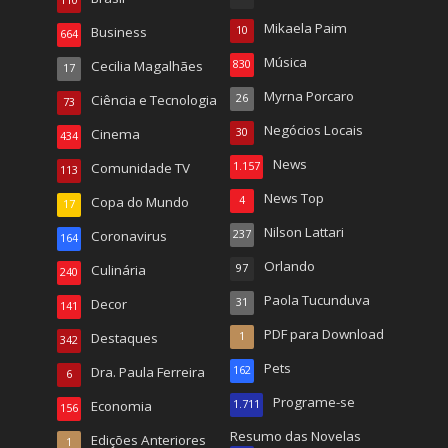
110
Mikaela Paim
Business
10
664
Música
Cecilia Magalhães
830
17
Myrna Porcaro
Ciência e Tecnologia
26
73
Negócios Locais
Cinema
30
434
News
Comunidade TV
1.157
113
News Top
Copa do Mundo
4
17
Nilson Lattari
Coronavirus
237
164
Orlando
Culinária
97
240
Paola Tucunduva
Decor
31
141
PDF para Download
Destaques
1
342
Pets
Dra. Paula Ferreira
162
6
Programe-se
Economia
1.711
156
Resumo das Novelas
Edições Anteriores
1