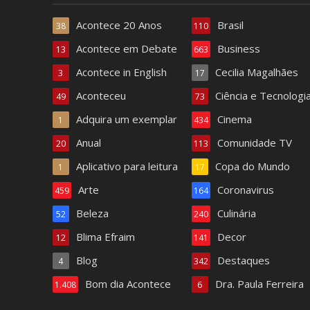
Acontece 20 Anos
Brasil
38
110
Acontece em Debate
Business
13
663
Acontece in English
Cecilia Magalhães
3
17
Aconteceu
Ciência e Tecnologi
49
73
Adquira um exemplar
Cinema
1
434
Anual
Comunidade TV
20
113
Aplicativo para leitura
Copa do Mundo
1
17
Arte
Coronavirus
459
164
Beleza
Culinária
52
240
Blima Efraim
Decor
12
141
Blog
Destaques
4
342
Bom dia Acontece
Dra. Paula Ferreira
1.408
6