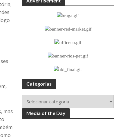
Advertisement
tória,
ndes
ólogo
e
sses
Categorias
em,
s, mas
Media of the Day
co
também
 como