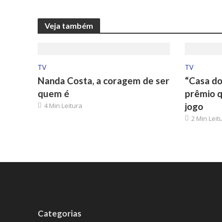
Veja também
TV
TV
Nanda Costa, a coragem de ser
“Casa do
quem é
prêmio 
jogo
4 Min Leitura
2 Min Leit
Categorias