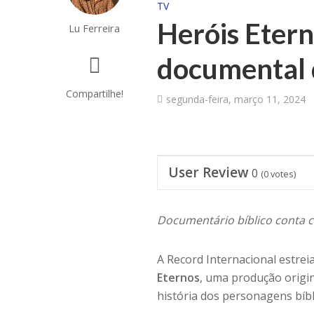
TV
Heróis Etern
Lu Ferreira
documental 
Compartilhe!
segunda-feira, março 11, 2024
User Review
0
(
0
votes)
Documentário bíblico conta c
A Record Internacional estrei
Eternos
, uma produção origin
história dos personagens bí