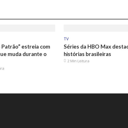
TV
 Patrão” estreia com
Séries da HBO Max desta
que muda durante o
histórias brasileiras
2 Min Leitura
ura