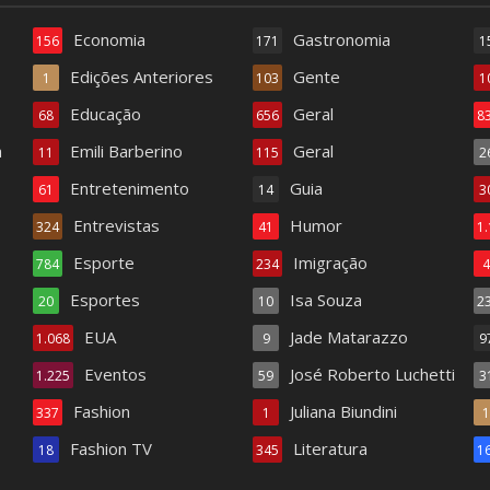
Economia
Gastronomia
156
171
1
Edições Anteriores
Gente
1
103
1
Educação
Geral
68
656
8
a
Emili Barberino
Geral
11
115
2
Entretenimento
Guia
61
14
3
Entrevistas
Humor
324
41
1
Esporte
Imigração
784
234
Esportes
Isa Souza
20
10
2
EUA
Jade Matarazzo
1.068
9
9
Eventos
José Roberto Luchetti
1.225
59
3
Fashion
Juliana Biundini
337
1
Fashion TV
Literatura
18
345
1