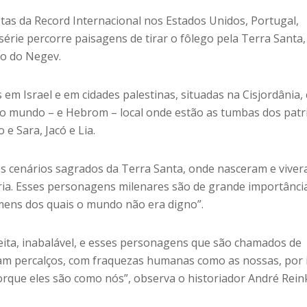
stas da Record Internacional nos Estados Unidos, Portugal,
rie percorre paisagens de tirar o fôlego pela Terra Santa,
o do Negev.
s em Israel e em cidades palestinas, situadas na Cisjordânia
 do mundo – e Hebrom – local onde estão as tumbas dos patr
e Sara, Jacó e Lia.
s cenários sagrados da Terra Santa, onde nasceram e vive
ória. Esses personagens milenares são de grande importância
mens dos quais o mundo não era digno”.
eita, inabalável, e esses personagens que são chamados de
am percalços, com fraquezas humanas como as nossas, por 
orque eles são como nós”, observa o historiador André Rein