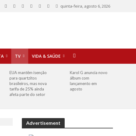
quinta-feira, agosto 6, 2026
TA
TV
VIDA & SAÚDE
EUA mantêm isenção
Karol G anuncia novo
para quartzitos
álbum com
brasileiros, mas nova
lançamento em
tarifa de 25% ainda
agosto
afeta parte do setor
Advertisement