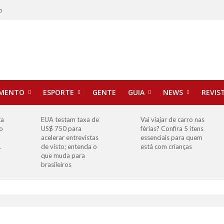
o
IMENTO
ESPORTE
GENTE
GUIA
NEWS
REVIS
ta
EUA testam taxa de
Vai viajar de carro nas
o
US$ 750 para
férias? Confira 5 itens
o
acelerar entrevistas
essenciais para quem
1
de visto; entenda o
está com crianças
que muda para
brasileiros