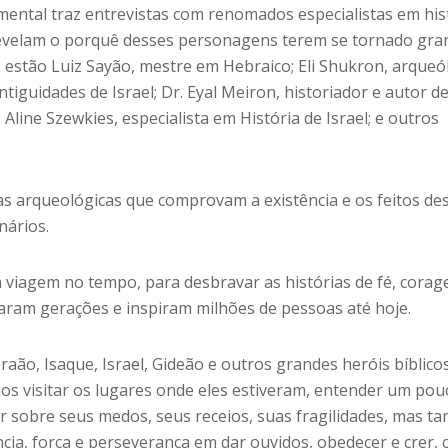
mental traz entrevistas com renomados especialistas em his
revelam o porquê desses personagens terem se tornado gra
s estão Luiz Sayão, mestre em Hebraico; Eli Shukron, arque
tiguidades de Israel; Dr. Eyal Meiron, historiador e autor d
; Aline Szewkies, especialista em História de Israel; e outros
as arqueológicas que comprovam a existência e os feitos de
nários.
 viagem no tempo, para desbravar as histórias de fé, corag
caram gerações e inspiram milhões de pessoas até hoje.
aão, Isaque, Israel, Gideão e outros grandes heróis bíblico
 visitar os lugares onde eles estiveram, entender um pou
er sobre seus medos, seus receios, suas fragilidades, mas 
cia, força e perseverança em dar ouvidos, obedecer e crer,