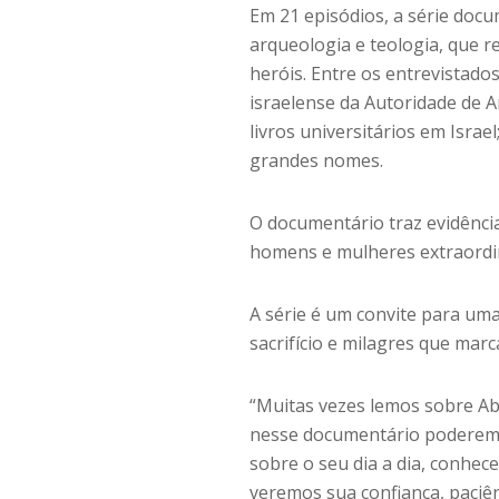
Em 21 episódios, a série docu
arqueologia e teologia, que 
heróis. Entre os entrevistado
israelense da Autoridade de An
livros universitários em Israel
grandes nomes.
O documentário traz evidênci
homens e mulheres extraordi
A série é um convite para uma
sacrifício e milagres que mar
“Muitas vezes lemos sobre Abr
nesse documentário poderemos
sobre o seu dia a dia, conhec
veremos sua confiança, paciên