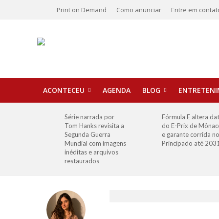
Print on Demand
Como anunciar
Entre em contat
ACONTECEU
AGENDA
BLOG
ENTRETEN
Série narrada por
Fórmula E altera da
Tom Hanks revisita a
do E-Prix de Mônac
Segunda Guerra
e garante corrida n
Mundial com imagens
Principado até 203
inéditas e arquivos
restaurados