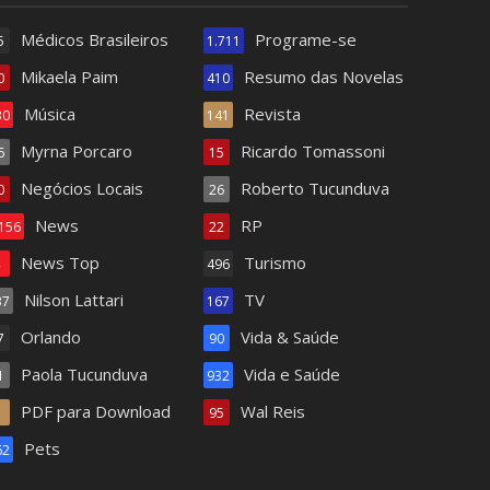
Médicos Brasileiros
Programe-se
5
1.711
Mikaela Paim
Resumo das Novelas
0
410
Música
Revista
30
141
Myrna Porcaro
Ricardo Tomassoni
6
15
Negócios Locais
Roberto Tucunduva
0
26
News
RP
.156
22
News Top
Turismo
4
496
Nilson Lattari
TV
37
167
Orlando
Vida & Saúde
7
90
Paola Tucunduva
Vida e Saúde
1
932
PDF para Download
Wal Reis
1
95
Pets
62