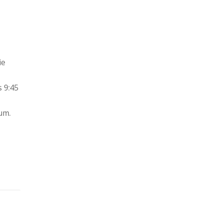
ie
s 9:45
um.