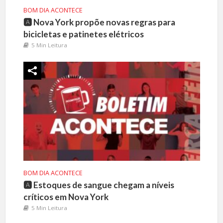
BOM DIA ACONTECE
🅰️ Nova York propõe novas regras para
bicicletas e patinetes elétricos
5 Min Leitura
BOM DIA ACONTECE
🅰️ Estoques de sangue chegam a níveis
críticos em Nova York
5 Min Leitura