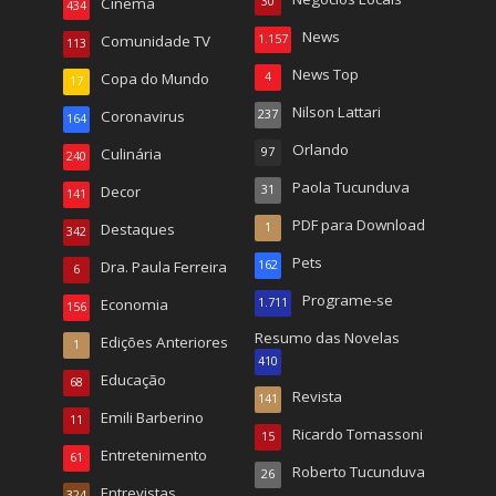
Cinema
30
434
News
Comunidade TV
1.157
113
News Top
Copa do Mundo
4
17
Nilson Lattari
Coronavirus
237
164
Orlando
Culinária
97
240
Paola Tucunduva
Decor
31
141
PDF para Download
Destaques
1
342
Pets
Dra. Paula Ferreira
162
6
Programe-se
Economia
1.711
156
Resumo das Novelas
Edições Anteriores
1
410
Educação
68
Revista
141
Emili Barberino
11
Ricardo Tomassoni
15
Entretenimento
61
Roberto Tucunduva
26
Entrevistas
324