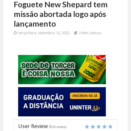
Foguete New Shepard tem
missão abortada logo após
lançamento
terça-feira, setembro 13, 2022
3 Min Leitura
User Review
0
(
0
votes)