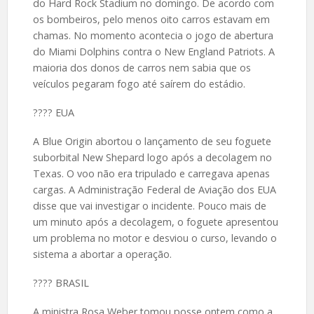
do Hard Rock Stadium no domingo. De acordo com
os bombeiros, pelo menos oito carros estavam em
chamas. No momento acontecia o jogo de abertura
do Miami Dolphins contra o New England Patriots. A
maioria dos donos de carros nem sabia que os
veículos pegaram fogo até saírem do estádio.
????️ EUA
A Blue Origin abortou o lançamento de seu foguete
suborbital New Shepard logo após a decolagem no
Texas. O voo não era tripulado e carregava apenas
cargas. A Administração Federal de Aviação dos EUA
disse que vai investigar o incidente. Pouco mais de
um minuto após a decolagem, o foguete apresentou
um problema no motor e desviou o curso, levando o
sistema a abortar a operação.
????️ BRASIL
A ministra Rosa Weber tomou posse ontem como a