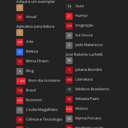
Adquira um exemplar
Guia
14
1
Humor
Anual
41
20
Imigração
Aplicativo para leitura
234
1
Isa Souza
10
Arte
459
Jade Matarazzo
9
Beleza
52
José Roberto Luchetti
Blima Efraim
59
12
Juliana Biundini
Blog
1
4
Literatura
Bom dia Acontece
345
1.408
Médicos Brasileiros
Brasil
15
110
Mikaela Paim
Business
10
664
Música
Cecilia Magalhães
830
17
Myrna Porcaro
Ciência e Tecnologia
26
73
Negócios Locais