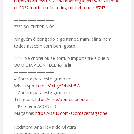
https://business.brazilchamber.org/events/details/bac
cf-2022-luncheon-featuring-michel-temer-3747
—————————
???? SÓ ENTRE NÓS
Ninguém é obrigado a gostar de mim, afinal nem
todos nascem com bom gosto.
???? “Se chorei ou se sorri, o importante é que o
BOM DIA ACONTECE eu já li!
—————————
– Convite para este grupo no
WhatsApp:
https://bit.ly/34uMz5W
– Convite para este grupo no
Telegram:
https://t.me/bomdiaacontece
– Para ler a ACONTECE
Magazine:
https://issuu.com/acontecemagazine
——————————
Redatora: Ana Flávia de Oliveira
Produtor: Antonio Martins