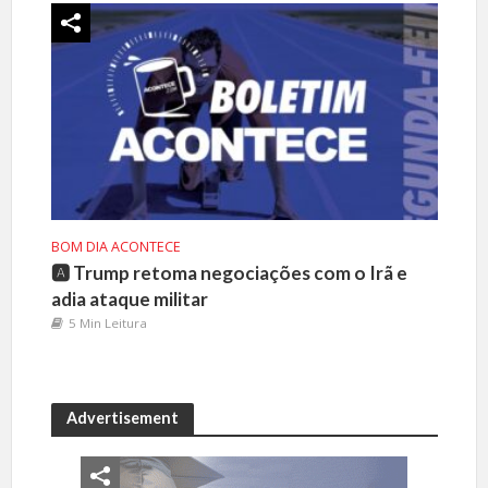
BOM DIA ACONTECE
🅰️ Trump retoma negociações com o Irã e
adia ataque militar
5 Min Leitura
Advertisement