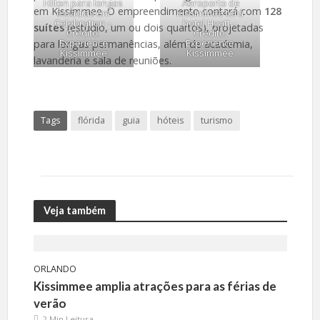
Hilton para longas
Aeroporto de
em Kissimmee. O empreendimento contará com
128
estadias em
Kissimmee terá
Celebration –
hotel Hyatt –
suítes
(estúdio, um ou dois quartos), projetadas
Crédito:
Crédito:
Experience
Experience
para longas permanências, além de academia,
Kissimmee
Kissimmee
lavanderia e sala de reuniões.
Tags
flórida
guia
hóteis
turismo
Veja também
ORLANDO
Kissimmee amplia atrações para as férias de
verão
2 Min Leitura