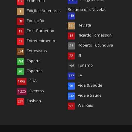
Economia
1.711
156
Resumo das Novelas
Edições Anteriores
1
410
Educação
68
Revista
141
Emili Barberino
11
Ricardo Tomassoni
15
Entretenimento
61
Roberto Tucunduva
26
Entrevistas
324
RP
22
Esporte
784
Turismo
496
Esportes
20
TV
167
EUA
1.068
Vida & Saúde
90
Eventos
1.225
Vida e Saúde
932
Fashion
337
Wal Reis
95