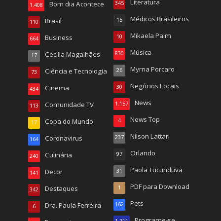
Literatura
Bom dia Acontece
345
1.408
Médicos Brasileiros
Brasil
15
110
Mikaela Paim
Business
10
664
Música
Cecilia Magalhães
830
17
Myrna Porcaro
Ciência e Tecnologia
26
73
Negócios Locais
Cinema
30
434
News
Comunidade TV
1.157
113
News Top
Copa do Mundo
4
17
Nilson Lattari
Coronavirus
237
164
Orlando
Culinária
97
240
Paola Tucunduva
Decor
31
141
PDF para Download
Destaques
1
342
Pets
Dra. Paula Ferreira
162
6
Programe-se