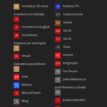
Acontece 20 Anos
Fashion TV
38
18
Acontece em Debate
Gastronomia
171
13
Gente
103
Acontece in English
3
Geral
656
Aconteceu
49
Geral
115
Adquira um exemplar
Guia
14
1
Humor
Anual
41
20
Imigração
Aplicativo para leitura
234
1
Isa Souza
10
Arte
459
Jade Matarazzo
9
Beleza
52
José Roberto Luchetti
Blima Efraim
59
12
Juliana Biundini
Blog
1
4