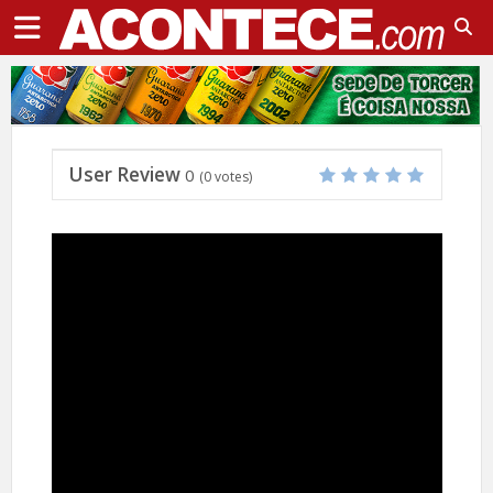
User Review
0
(
0
votes)