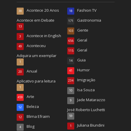
Acontece 20 Anos
Fashion TV
38
18
Acontece em Debate
Gastronomia
171
13
Gente
103
Acontece in English
3
Geral
656
Aconteceu
49
Geral
115
Adquira um exemplar
Guia
14
1
Humor
Anual
41
20
Imigração
Aplicativo para leitura
234
1
Isa Souza
10
Arte
459
Jade Matarazzo
9
Beleza
52
José Roberto Luchetti
Blima Efraim
59
12
Juliana Biundini
Blog
1
4