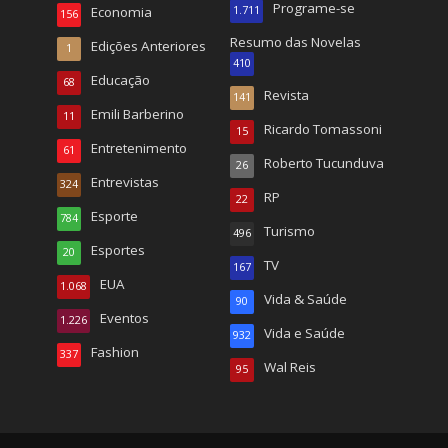
Programe-se
Economia
1.711
156
Resumo das Novelas
Edições Anteriores
1
410
Educação
68
Revista
141
Emili Barberino
11
Ricardo Tomassoni
15
Entretenimento
61
Roberto Tucunduva
26
Entrevistas
324
RP
22
Esporte
784
Turismo
496
Esportes
20
TV
167
EUA
1.068
Vida & Saúde
90
Eventos
1.226
Vida e Saúde
932
Fashion
337
Wal Reis
95