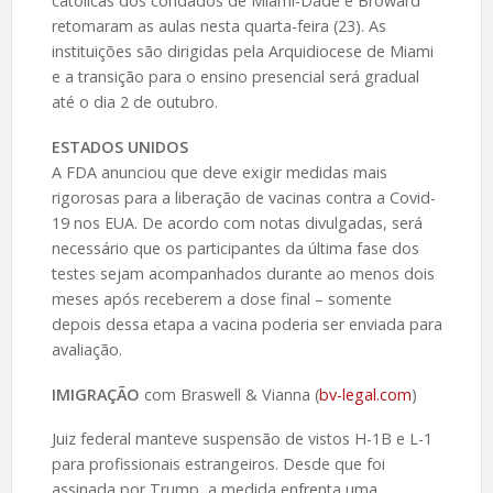
católicas dos condados de Miami-Dade e Broward
retomaram as aulas nesta quarta-feira (23). As
instituições são dirigidas pela Arquidiocese de Miami
e a transição para o ensino presencial será gradual
até o dia 2 de outubro.
ESTADOS UNIDOS
A FDA anunciou que deve exigir medidas mais
rigorosas para a liberação de vacinas contra a Covid-
19 nos EUA. De acordo com notas divulgadas, será
necessário que os participantes da última fase dos
testes sejam acompanhados durante ao menos dois
meses após receberem a dose final – somente
depois dessa etapa a vacina poderia ser enviada para
avaliação.
IMIGRAÇÃO
com Braswell & Vianna (
bv-legal.com
)
Juiz federal manteve suspensão de vistos H-1B e L-1
para profissionais estrangeiros. Desde que foi
assinada por Trump, a medida enfrenta uma