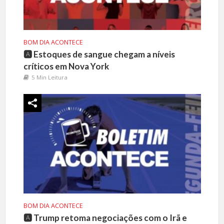
BOM DIA ACONTECE
🅰️ Estoques de sangue chegam a níveis
críticos em Nova York
5 Min Leitura
BOM DIA ACONTECE
🅰️ Trump retoma negociações com o Irã e