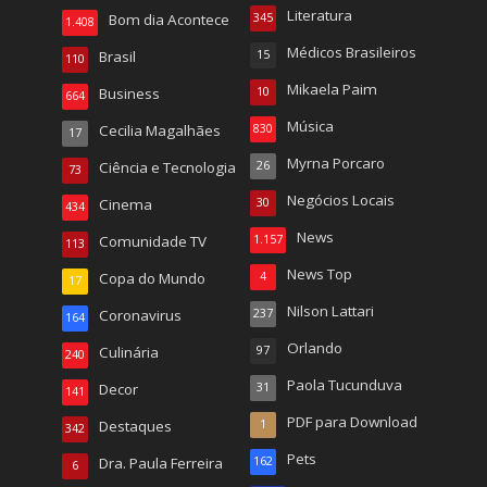
Literatura
Bom dia Acontece
345
1.408
Médicos Brasileiros
Brasil
15
110
Mikaela Paim
Business
10
664
Música
Cecilia Magalhães
830
17
Myrna Porcaro
Ciência e Tecnologia
26
73
Negócios Locais
Cinema
30
434
News
Comunidade TV
1.157
113
News Top
Copa do Mundo
4
17
Nilson Lattari
Coronavirus
237
164
Orlando
Culinária
97
240
Paola Tucunduva
Decor
31
141
PDF para Download
Destaques
1
342
Pets
Dra. Paula Ferreira
162
6