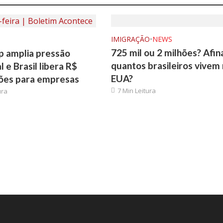
IMIGRAÇÃO
•
NEWS
725 mil ou 2 milhões? Afina
 amplia pressão
quantos brasileiros vivem
 e Brasil libera R$
EUA?
hões para empresas
7 Min Leitura
ura