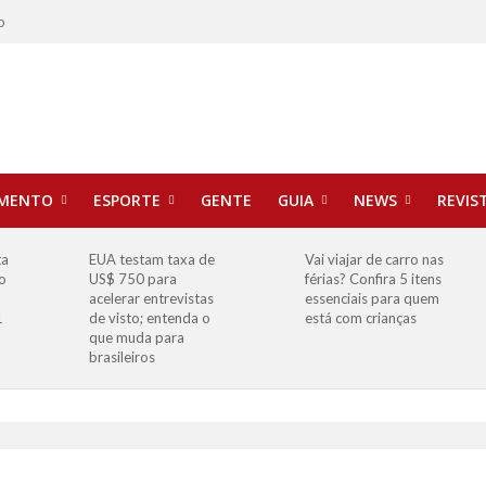
o
IMENTO
ESPORTE
GENTE
GUIA
NEWS
REVIS
ta
EUA testam taxa de
Vai viajar de carro nas
o
US$ 750 para
férias? Confira 5 itens
o
acelerar entrevistas
essenciais para quem
1
de visto; entenda o
está com crianças
que muda para
brasileiros