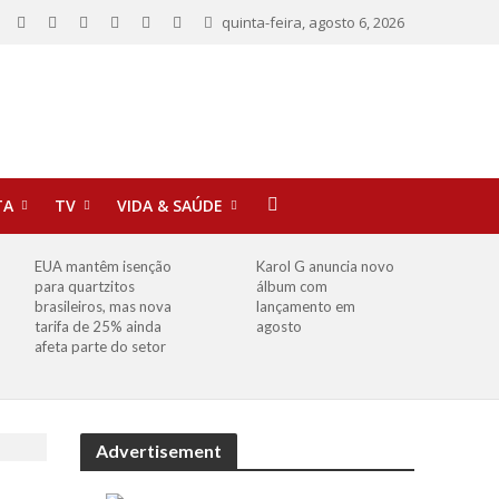
quinta-feira, agosto 6, 2026
TA
TV
VIDA & SAÚDE
EUA mantêm isenção
Karol G anuncia novo
para quartzitos
álbum com
brasileiros, mas nova
lançamento em
tarifa de 25% ainda
agosto
afeta parte do setor
Advertisement