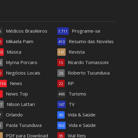
Médicos Brasileiros
Programe-se
5
1.711
Mikaela Paim
Resumo das Novelas
0
410
Música
Revista
30
141
Myrna Porcaro
Ricardo Tomassoni
6
15
Negócios Locais
Roberto Tucunduva
0
26
News
RP
.156
22
News Top
Turismo
4
496
Nilson Lattari
TV
37
167
Orlando
Vida & Saúde
7
90
Paola Tucunduva
Vida e Saúde
1
932
PDF para Download
Wal Reis
1
95