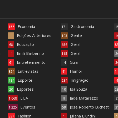
Economia
Gastronomia
156
171
1
Edições Anteriores
Gente
1
103
1
Educação
Geral
68
656
8
a
Emili Barberino
Geral
11
115
2
Entretenimento
Guia
61
14
3
Entrevistas
Humor
324
41
1
Esporte
Imigração
784
234
Esportes
Isa Souza
20
10
2
EUA
Jade Matarazzo
1.068
9
9
Eventos
José Roberto Luchetti
1.225
59
3
Fashion
Juliana Biundini
337
1