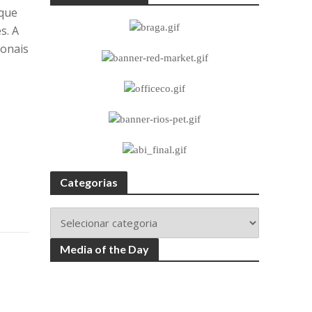
rque
s. A
ionais
Categorias
Media of the Day