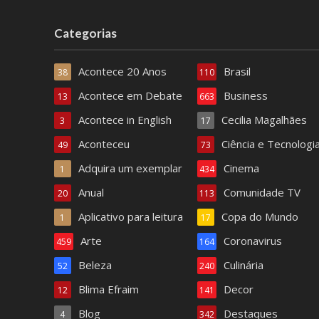
Categorias
Acontece 20 Anos
Brasil
38
110
Acontece em Debate
Business
13
663
Acontece in English
Cecilia Magalhães
3
17
Aconteceu
Ciência e Tecnologi
49
73
Adquira um exemplar
Cinema
1
434
Anual
Comunidade TV
20
113
Aplicativo para leitura
Copa do Mundo
1
17
Arte
Coronavirus
459
164
Beleza
Culinária
52
240
Blima Efraim
Decor
12
141
Blog
Destaques
4
342