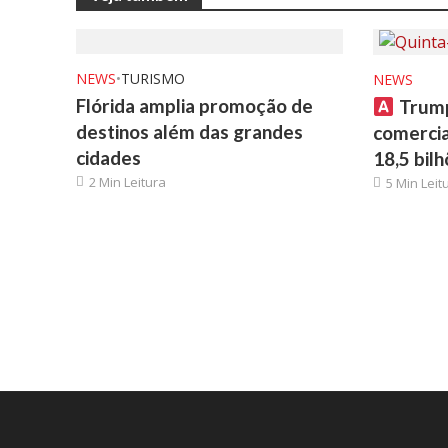
NEWS
•
TURISMO
NEWS
Flórida amplia promoção de
Trump
destinos além das grandes
comercial
cidades
18,5 bil
2 Min Leitura
5 Min Leit