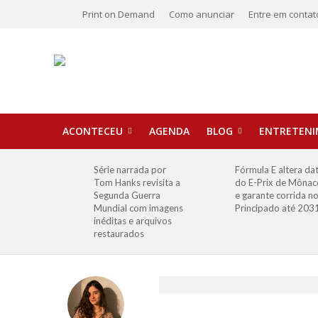
Print on Demand
Como anunciar
Entre em contat
ACONTECEU
AGENDA
BLOG
ENTRETEN
Série narrada por
Fórmula E altera da
Tom Hanks revisita a
do E-Prix de Mônac
Segunda Guerra
e garante corrida n
Mundial com imagens
Principado até 203
inéditas e arquivos
restaurados