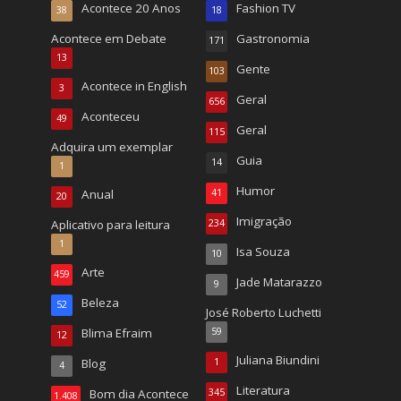
Acontece 20 Anos
Fashion TV
38
18
Acontece em Debate
Gastronomia
171
13
Gente
103
Acontece in English
3
Geral
656
Aconteceu
49
Geral
115
Adquira um exemplar
Guia
14
1
Humor
Anual
41
20
Imigração
Aplicativo para leitura
234
1
Isa Souza
10
Arte
459
Jade Matarazzo
9
Beleza
52
José Roberto Luchetti
Blima Efraim
59
12
Juliana Biundini
Blog
1
4
Literatura
Bom dia Acontece
345
1.408