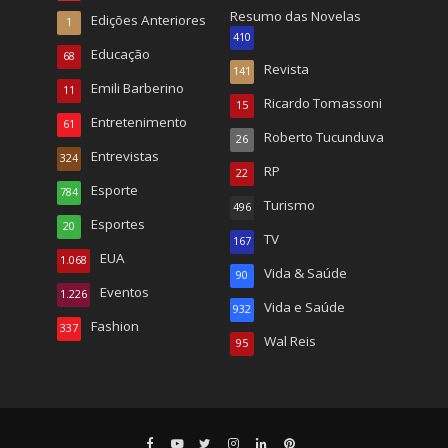
Resumo das Novelas
Edições Anteriores
1
410
Educação
68
Revista
141
Emili Barberino
11
Ricardo Tomassoni
15
Entretenimento
61
Roberto Tucunduva
26
Entrevistas
324
RP
22
Esporte
784
Turismo
496
Esportes
20
TV
167
EUA
1.068
Vida & Saúde
90
Eventos
1.226
Vida e Saúde
932
Fashion
337
Wal Reis
95