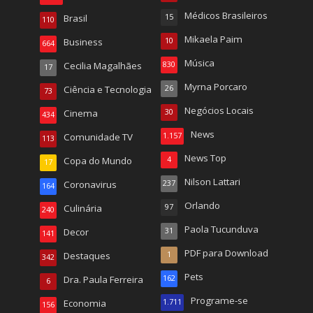
Médicos Brasileiros
Brasil
15
110
Mikaela Paim
Business
10
664
Música
Cecilia Magalhães
830
17
Myrna Porcaro
Ciência e Tecnologia
26
73
Negócios Locais
Cinema
30
434
News
Comunidade TV
1.157
113
News Top
Copa do Mundo
4
17
Nilson Lattari
Coronavirus
237
164
Orlando
Culinária
97
240
Paola Tucunduva
Decor
31
141
PDF para Download
Destaques
1
342
Pets
Dra. Paula Ferreira
162
6
Programe-se
Economia
1.711
156