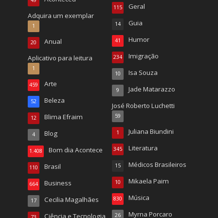
49
Geral
115
Adquira um exemplar
Guia
14
1
Humor
Anual
41
20
Imigração
Aplicativo para leitura
234
1
Isa Souza
10
Arte
459
Jade Matarazzo
9
Beleza
52
José Roberto Luchetti
Blima Efraim
59
12
Juliana Biundini
Blog
1
4
Literatura
Bom dia Acontece
345
1.408
Médicos Brasileiros
Brasil
15
110
Mikaela Paim
Business
10
664
Música
Cecilia Magalhães
830
17
Myrna Porcaro
Ciência e Tecnologia
26
73