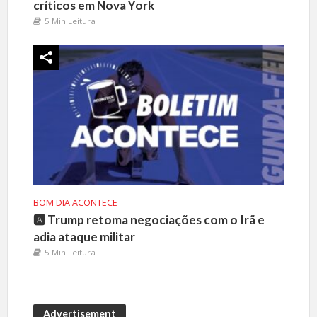
críticos em Nova York
5 Min Leitura
BOM DIA ACONTECE
🅰️ Trump retoma negociações com o Irã e
adia ataque militar
5 Min Leitura
Advertisement