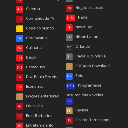
Negócios Locais
Cinema
30
434
News
Comunidade TV
1.157
113
News Top
Copa do Mundo
4
17
Nilson Lattari
Coronavirus
237
164
Orlando
Culinária
97
240
Paola Tucunduva
Decor
31
141
PDF para Download
Destaques
1
342
Pets
Dra. Paula Ferreira
162
6
Programe-se
Economia
1.711
156
Resumo das Novelas
Edições Anteriores
1
410
Educação
68
Revista
141
Emili Barberino
11
Ricardo Tomassoni
15
Entretenimento
61