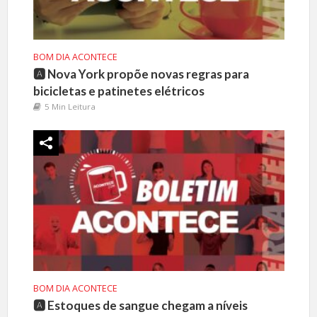
BOM DIA ACONTECE
🅰️ Nova York propõe novas regras para
bicicletas e patinetes elétricos
5 Min Leitura
BOM DIA ACONTECE
🅰️ Estoques de sangue chegam a níveis