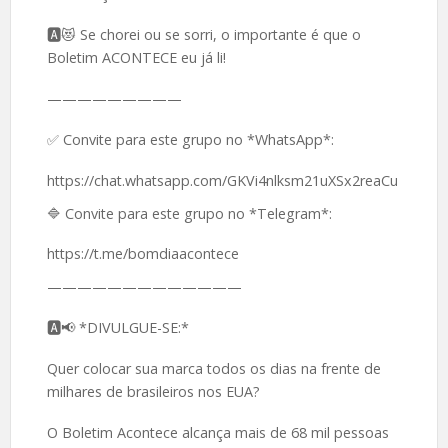
🅰️😻 Se chorei ou se sorri, o importante é que o
Boletim ACONTECE eu já li!
—————————
✅ Convite para este grupo no *WhatsApp*:
https://chat.whatsapp.com/GKVi4nlksm21uXSx2reaCu
🔷 Convite para este grupo no *Telegram*:
https://t.me/bomdiaacontece
—————————————
🅰️📢 *DIVULGUE-SE:*
Quer colocar sua marca todos os dias na frente de
milhares de brasileiros nos EUA?
O Boletim Acontece alcança mais de 68 mil pessoas