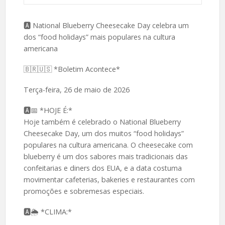
🅰️ National Blueberry Cheesecake Day celebra um
dos “food holidays” mais populares na cultura
americana
🇧🇷🇺🇸 *Boletim Acontece*
Terça-feira, 26 de maio de 2026
🅰️📅 *HOJE É:*
Hoje também é celebrado o National Blueberry
Cheesecake Day, um dos muitos “food holidays”
populares na cultura americana. O cheesecake com
blueberry é um dos sabores mais tradicionais das
confeitarias e diners dos EUA, e a data costuma
movimentar cafeterias, bakeries e restaurantes com
promoções e sobremesas especiais.
🅰️🌦 *CLIMA:*