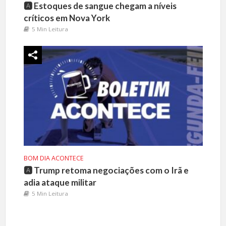
🅰️ Estoques de sangue chegam a níveis
críticos em Nova York
5 Min Leitura
BOM DIA ACONTECE
🅰️ Trump retoma negociações com o Irã e
adia ataque militar
5 Min Leitura