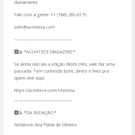
diariamente.
Fale com a gente: +1 (786) 285-6175
adm@acontece.com
—————————————
🅰️📖 *ACONTECE MAGAZINE:*
Se ainda não leu a edição deste mês, vale dar uma
passada. Tem conteúdo bom, direto e feito pra
quem vive aqui.
https://acontece.com/1/revista
—————————————
🅰️📝 *DA REDAÇÃO:*
Redatora: Ana Flávia de Oliveira