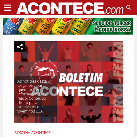
As notícias desta
terça-feira para
quem prefere
informação sem
ruído. Conteúdo
direto para
brasileiros que
vivem nos EUA.
BOM DIA ACONTECE