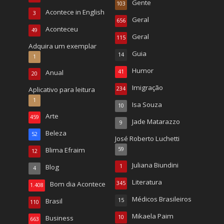
Gente
103
Acontece in English
3
Geral
656
Aconteceu
49
Geral
115
Adquira um exemplar
Guia
14
1
Humor
Anual
41
20
Imigração
Aplicativo para leitura
234
1
Isa Souza
10
Arte
459
Jade Matarazzo
9
Beleza
52
José Roberto Luchetti
Blima Efraim
59
12
Juliana Biundini
Blog
1
4
Literatura
Bom dia Acontece
345
1.408
Médicos Brasileiros
Brasil
15
110
Mikaela Paim
Business
10
663