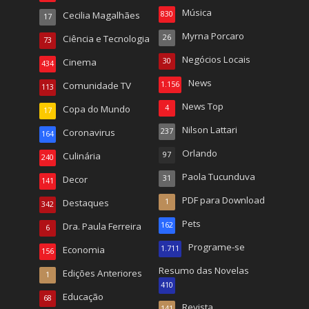
Música
Cecilia Magalhães
830
17
Myrna Porcaro
Ciência e Tecnologia
26
73
Negócios Locais
Cinema
30
434
News
Comunidade TV
1.156
113
News Top
Copa do Mundo
4
17
Nilson Lattari
Coronavirus
237
164
Orlando
Culinária
97
240
Paola Tucunduva
Decor
31
141
PDF para Download
Destaques
1
342
Pets
Dra. Paula Ferreira
162
6
Programe-se
Economia
1.711
156
Resumo das Novelas
Edições Anteriores
1
410
Educação
68
Revista
141