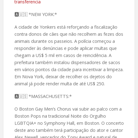
transferencia
🅰️🇺🇸 *NEW YORK:*
A cidade de Yonkers está reforçando a fiscalização
contra donos de cães que não recolhem as fezes dos
animais durante os passeios. A polícia começou a
responder às denúncias e pode aplicar multas que
chegam a US$ 5 mil em casos de reincidência. A
prefeitura também instalou dispensadores de sacos
em vários pontos da cidade para incentivar a limpeza.
Em Nova York, deixar de recolher os dejetos do
animal já pode render multa de até US$ 250.
🅰️🇺🇸 *MASSACHUSETTS:*
O Boston Gay Men’s Chorus vai subir ao palco com a
Boston Pops na tradicional Noite do Orgulho
LGBTQIA+ no Symphony Hall, em Boston. O concerto
deste ano também terá participação do ator e cantor
Alex Newell, vencedor do Tony Award e natural de