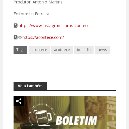
Produtor: Antonio Martins
Editora: Lu Ferreira
🅰️
https://www.instagram.com/acontece
🅰️ 🌐
https://acontece.com/
Tags
acontece
acotnece
bom dia
news
Veja também