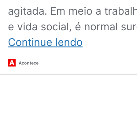
agitada. Em meio a trabal
e vida social, é normal sur
Top
Continue lendo
7
exercícios
para
Acontece
melhorar
a
disposição
no
dia
a
dia