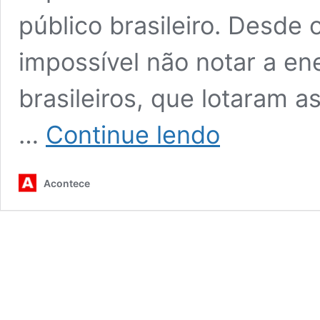
público brasileiro. Desde o
impossível não notar a en
brasileiros, que lotaram 
Miami
…
Continue lendo
Open
2025:
A
Acontece
força
do
público
brasileiro
marcou
presença!