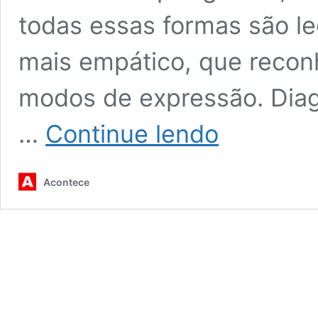
todas essas formas são leg
mais empático, que reconh
modos de expressão. Diag
A
…
Continue lendo
voz
além
das
Acontece
palavras:
o
desafio
de
incluir
crianças
autistas